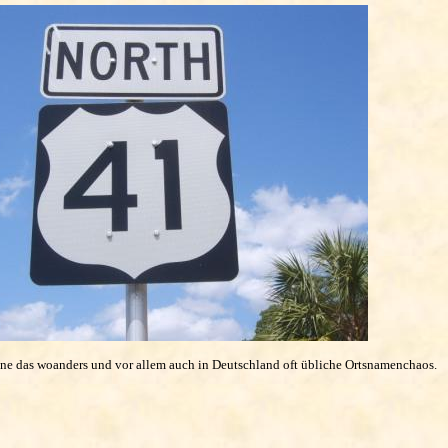
hne das woanders und vor allem auch in Deutschland oft übliche Ortsnamenchaos.